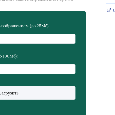
C
изображением (до 25Мб):
о 100Мб):
Загрузить