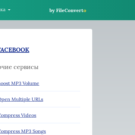
ка
by FileConvert
o
FACEBOOK
очие сервисы
oost MP3 Volume
pen Multiple URLs
ompress Videos
ompress MP3 Songs