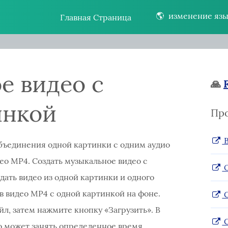
🌎
изменение язы
Главная Страница
е видео с
🙏
инкой
Пр
B
бъединения одной картинки с одним аудио
ео MP4. Создать музыкальное видео с
O
дать видео из одной картинки и одного
 видео MP4 с одной картинкой на фоне.
C
, затем нажмите кнопку «Загрузить». В
C
о может занять определенное время.